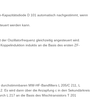
izium-Kapazitätsdiode D 101 automatisch nachgestimmt, wenn
steuert werden kann.
er Oszillatorfrequenz gleichzeitig angesteuert wird.
Koppelinduktion induktiv an die Basis des ersten ZF-
s durchstimmbaren MW-HF-Bandfilters L 205/C 211, L
12. Es wird dann über die Anzapfung c in den Sekundärkreis
urch L 217 an die Basis des Mischtransistors T 201