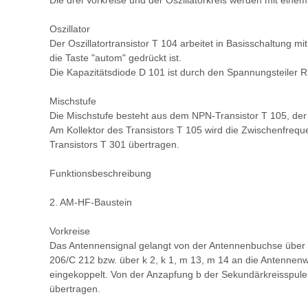
Die drei Vorkreise und der Oszillatorkreis werden mit ein
Oszillator
Der Oszillatortransistor T 104 arbeitet in Basisschaltung 
die Taste "autom" gedrückt ist.
Die Kapazitätsdiode D 101 ist durch den Spannungsteiler R
Mischstufe
Die Mischstufe besteht aus dem NPN-Transistor T 105, der ü
Am Kollektor des Transistors T 105 wird die Zwischenfreque
Transistors T 301 übertragen.
Funktionsbeschreibung
2. AM-HF-Baustein
Vorkreise
Das Antennensignal gelangt von der Antennenbuchse über 
206/C 212 bzw. über k 2, k 1, m 13, m 14 an die Antennenw
eingekoppelt. Von der Anzapfung b der Sekundärkreisspulen
übertragen.