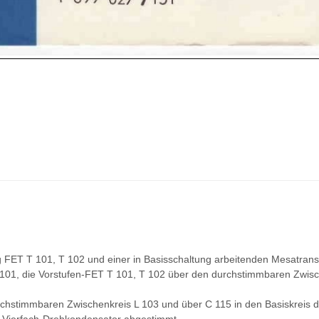
g FET T 101, T 102 und einer in Basisschaltung arbeitenden Mesatran
 101, die Vorstufen-FET T 101, T 102 über den durchstimmbaren Zwis
rchstimmbaren Zwischenkreis L 103 und über C 115 in den Basiskreis 