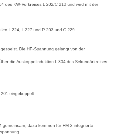
04 des KW-Vorkreises L 202/C 210 und wird mit der
pulen L 224, L 227 und R 203 und C 229.
ingespeist. Die HF-Spannung gelangt von der
 Über die Auskoppelinduktion L 304 des Sekundärkreises
 201 eingekoppelt.
FM gemeinsam, dazu kommen für FM 2 integrierte
elspannung.