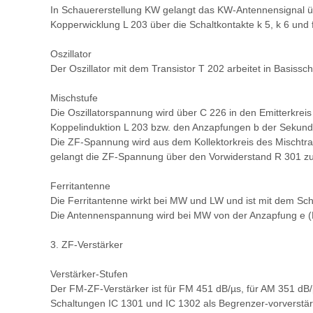
In Schauererstellung KW gelangt das KW-Antennensignal üb
Kopperwicklung L 203 über die Schaltkontakte k 5, k 6 und 
Oszillator
Der Oszillator mit dem Transistor T 202 arbeitet in Basiss
Mischstufe
Die Oszillatorspannung wird über C 226 in den Emitterkre
Koppelinduktion L 203 bzw. den Anzapfungen b der Sekundä
Die ZF-Spannung wird aus dem Kollektorkreis des Mischtran
gelangt die ZF-Spannung über den Vorwiderstand R 301 zur
Ferritantenne
Die Ferritantenne wirkt bei MW und LW und ist mit dem Scha
Die Antennenspannung wird bei MW von der Anzapfung e (L 
3. ZF-Verstärker
Verstärker-Stufen
Der FM-ZF-Verstärker ist für FM 451 dB/µs, für AM 351 d
Schaltungen IC 1301 und IC 1302 als Begrenzer-vorverstär