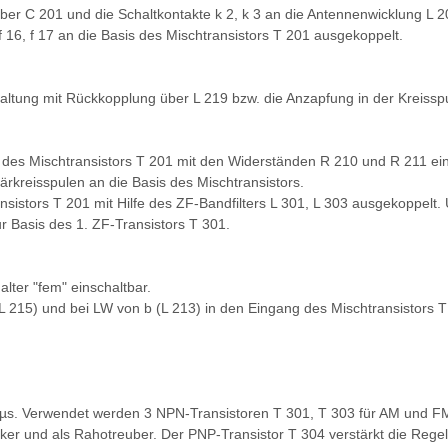
er C 201 und die Schaltkontakte k 2, k 3 an die Antennenwicklung L 2
f 16, f 17 an die Basis des Mischtransistors T 201 ausgekoppelt.
chaltung mit Rückkopplung über L 219 bzw. die Anzapfung in der Kreiss
is des Mischtransistors T 201 mit den Widerständen R 210 und R 211 e
rkreisspulen an die Basis des Mischtransistors.
sistors T 201 mit Hilfe des ZF-Bandfilters L 301, L 303 ausgekoppelt.
 Basis des 1. ZF-Transistors T 301.
lter "fem" einschaltbar.
215) und bei LW von b (L 213) in den Eingang des Mischtransistors T
B/µs. Verwendet werden 3 NPN-Transistoren T 301, T 303 für AM und 
ker und als Rahotreuber. Der PNP-Transistor T 304 verstärkt die Reg