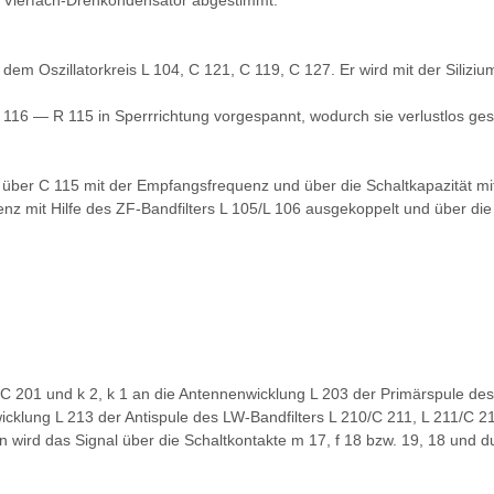
em Vierfach-Drehkondensator abgestimmt.
mit dem Oszillatorkreis L 104, C 121, C 119, C 127. Er wird mit der Sil
 116 — R 115 in Sperrrichtung vorgespannt, wodurch sie verlustlos ge
ber C 115 mit der Empfangsfrequenz und über die Schaltkapazität mit d
nz mit Hilfe des ZF-Bandfilters L 105/L 106 ausgekoppelt und über die 
C 201 und k 2, k 1 an die Antennenwicklung L 203 der Primärspule de
icklung L 213 der Antispule des LW-Bandfilters L 210/C 211, L 211/C 2
 wird das Signal über die Schaltkontakte m 17, f 18 bzw. 19, 18 und d